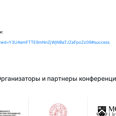
и:
48?pwd=Y3U4emFTTE9mNnZjWjNBaTJZaFpoZz09#success
рганизаторы и партнеры конференц