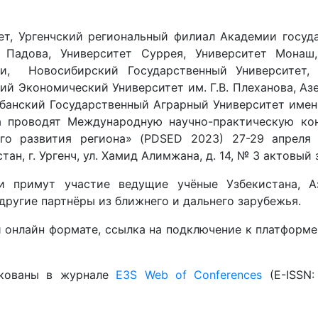
ет, Ургенчский региональный филиал Академии госуд
 Падова, Университет Суррея, Университет Монаш, 
и, Новосибирский Государственный Университет, 
ий Экономический Университет им. Г.В. Плеханова, А
убанский Государственный Аграрный Университет имени
та проводят Международную научно-практическую ко
ого развития региона» (PDSED 2023) 27-29 апрел
ан, г. Ургенч, ул. Хамид Алимжана, д. 14, № 3 актовый з
 примут участие ведущие учёные Узбекистана, Аз
другие партнёры из ближнего и дальнего зарубежья.
и онлайн формате, ссылка на подключение к платформе
икованы в журнале
E3S Web of Conferences
(E-ISSN: